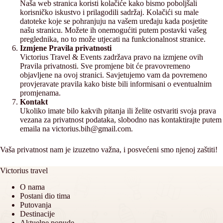
Naša web stranica koristi kolačiće kako bismo poboljšali
korisničko iskustvo i prilagodili sadržaj. Kolačići su male
datoteke koje se pohranjuju na vašem uređaju kada posjetite
našu stranicu. Možete ih onemogućiti putem postavki vašeg
preglednika, no to može utjecati na funkcionalnost stranice.
Izmjene Pravila privatnosti
Victorius Travel & Events zadržava pravo na izmjene ovih
Pravila privatnosti. Sve promjene bit će pravovremeno
objavljene na ovoj stranici. Savjetujemo vam da povremeno
provjeravate pravila kako biste bili informisani o eventualnim
promjenama.
Kontakt
Ukoliko imate bilo kakvih pitanja ili želite ostvariti svoja prava
vezana za privatnost podataka, slobodno nas kontaktirajte putem
emaila na victorius.bih@gmail.com.
Vaša privatnost nam je izuzetno važna, i posvećeni smo njenoj zaštiti!
Victorius travel
O nama
Postani dio tima
Putovanja
Destinacije
Aktuelne ponude