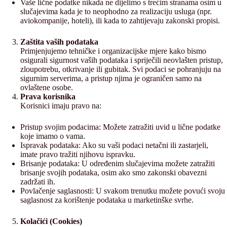
Vaše lične podatke nikada ne dijelimo s trećim stranama osim u
slučajevima kada je to neophodno za realizaciju usluga (npr.
aviokompanije, hoteli), ili kada to zahtijevaju zakonski propisi.
Zaštita vaših podataka
Primjenjujemo tehničke i organizacijske mjere kako bismo
osigurali sigurnost vaših podataka i spriječili neovlašten pristup,
zloupotrebu, otkrivanje ili gubitak. Svi podaci se pohranjuju na
sigurnim serverima, a pristup njima je ograničen samo na
ovlaštene osobe.
Prava korisnika
Korisnici imaju pravo na:
Pristup svojim podacima: Možete zatražiti uvid u lične podatke
koje imamo o vama.
Ispravak podataka: Ako su vaši podaci netačni ili zastarjeli,
imate pravo tražiti njihovu ispravku.
Brisanje podataka: U određenim slučajevima možete zatražiti
brisanje svojih podataka, osim ako smo zakonski obavezni
zadržati ih.
Povlačenje saglasnosti: U svakom trenutku možete povući svoju
saglasnost za korištenje podataka u marketinške svrhe.
Kolačići (Cookies)