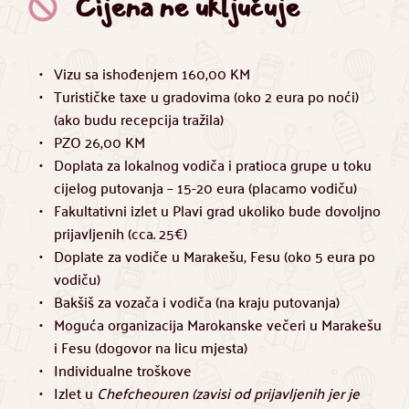
Cijena ne uključuje
Vizu sa ishođenjem 160,00 KM
Turističke taxe u gradovima (oko 2 eura po noći) 
(ako budu recepcija tražila)
PZO 26,00 KM 
Doplata za lokalnog vodiča i pratioca grupe u toku 
cijelog putovanja – 15-20 eura (placamo vodiču)
Fakultativni izlet u Plavi grad ukoliko bude dovoljno 
prijavljenih (cca. 25€) 
Doplate za vodiče u Marakešu, Fesu (oko 5 eura po 
vodiču)
Bakšiš za vozača i vodiča (na kraju putovanja)
Moguća organizacija Marokanske večeri u Marakešu 
i Fesu (dogovor na licu mjesta)
Individualne troškove
Izlet u 
Chefcheouren (zavisi od prijavljenih jer je 