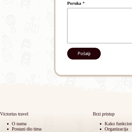
u
Poruka
*
k
a
*
Pošalji
Victorius travel
Brzi pristup
O nama
Kako funkcio
Postani dio tima
Organizacija