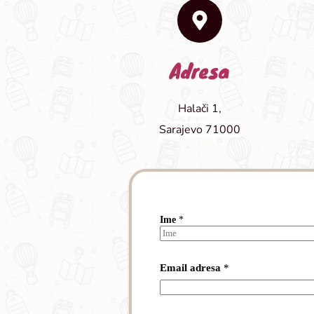
Adresa
Halači 1,
Sarajevo 71000
a
Ime
*
d
r
e
First
s
Email adresa
*
a
P
o
r